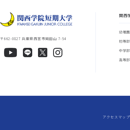
関西
幼稚
〒662-0827 兵庫県西宮市岡田山 7-54
初等
中学
高等
アクセスマッ