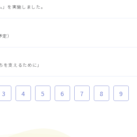
ム」を実施しました。
予定）
育ちを支えるために」
3
4
5
6
7
8
9