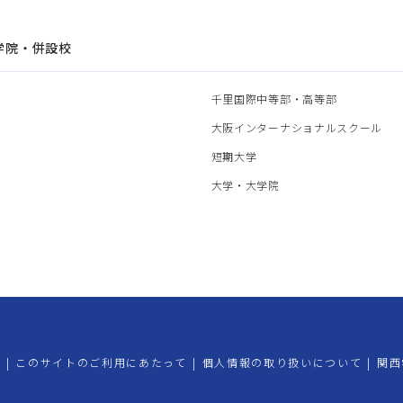
学院・併設校
園
千里国際中等部・高等部
部
大阪インターナショナルスクール
部
短期大学
部
大学・大学院
プ
|
このサイトのご利用にあたって
|
個人情報の取り扱いについて
|
関西