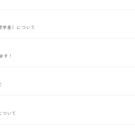
奨学金）について
ります！
て
について