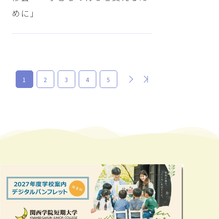
めに」
次
最後
1
2
3
4
5