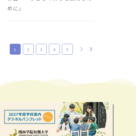
めに」
次
最後
1
2
3
4
5