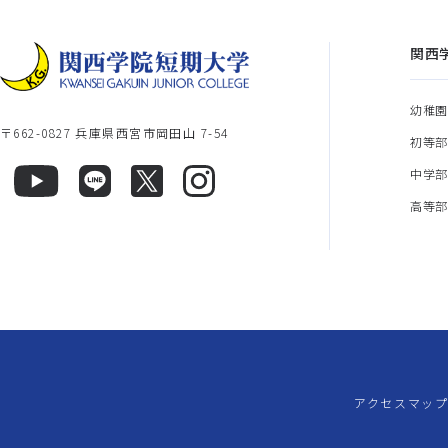
関西
幼稚
〒662-0827 兵庫県西宮市岡田山 7-54
初等
中学
高等
アクセスマッ