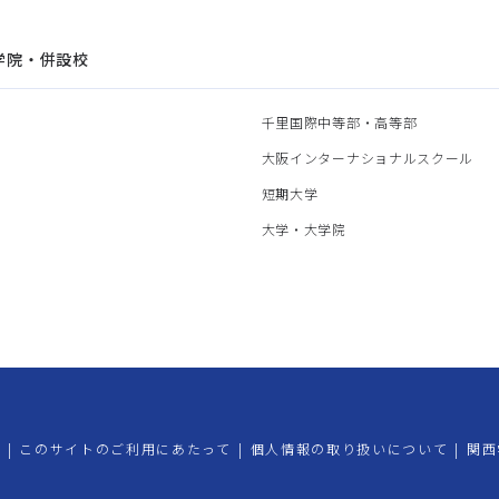
学院・併設校
園
千里国際中等部・高等部
部
大阪インターナショナルスクール
部
短期大学
部
大学・大学院
プ
|
このサイトのご利用にあたって
|
個人情報の取り扱いについて
|
関西