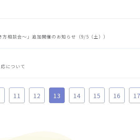
方相談会～」追加開催のお知らせ（9/5（土））
対応について
0
11
12
13
14
15
16
1