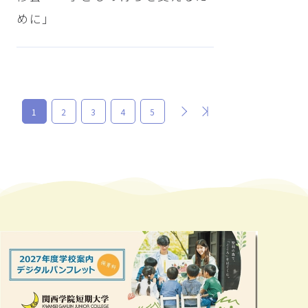
めに」
次
最後
1
2
3
4
5