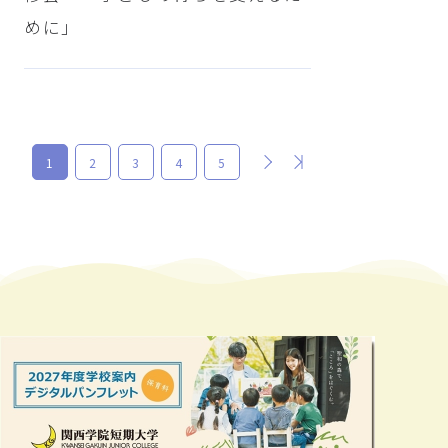
めに」
次
最後
1
2
3
4
5