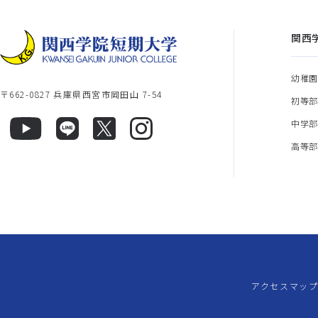
関西
幼稚
〒662-0827 兵庫県西宮市岡田山 7-54
初等
中学
高等
アクセスマッ