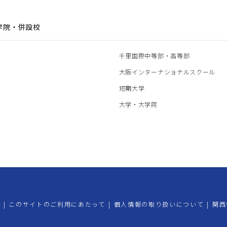
学院・併設校
園
千里国際中等部・高等部
部
大阪インターナショナルスクール
部
短期大学
部
大学・大学院
プ
|
このサイトのご利用にあたって
|
個人情報の取り扱いについて
|
関西