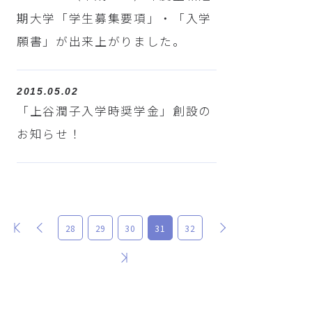
期大学「学生募集要項」・「入学
願書」が出来上がりました。
2015.05.02
「上谷潤子入学時奨学金」創設の
お知らせ！
最初
前
次
28
29
30
31
32
最後