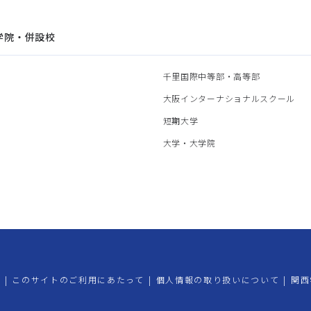
学院・併設校
園
千里国際中等部・高等部
部
大阪インターナショナルスクール
部
短期大学
部
大学・大学院
プ
|
このサイトのご利用にあたって
|
個人情報の取り扱いについて
|
関西