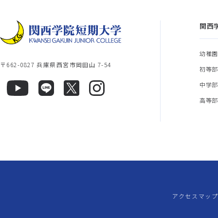
関西
幼稚
〒662-0827 兵庫県西宮市岡田山 7-54
初等
中学
高等
アクセスマッ