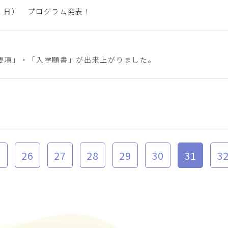
１日） プログラム発表！
要項」・「入学願書」が出来上がりました。
5
26
27
28
29
30
31
3